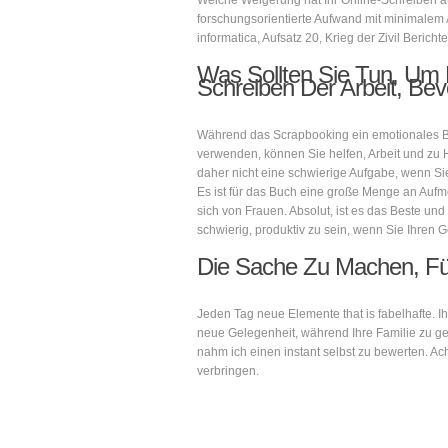
Welche Weigerung hat Ihr Online-Schreiben au
forschungsorientierte Aufwand mit minimalem
informatica, Aufsatz 20, Krieg der Zivil Ber
Was Sollten Sie Tun, Um 
Schreiben Der Arbeit, Bev
Während das Scrapbooking ein emotionales Bedü
verwenden, können Sie helfen, Arbeit und zu H
daher nicht eine schwierige Aufgabe, wenn Sie 
Es ist für das Buch eine große Menge an Aufm
sich von Frauen. Absolut, ist es das Beste und 
schwierig, produktiv zu sein, wenn Sie Ihren Ge
Die Sache Zu Machen, Für
Jeden Tag neue Elemente that is fabelhafte. I
neue Gelegenheit, während Ihre Familie zu g
nahm ich einen instant selbst zu bewerten. Ac
verbringen.