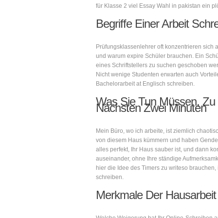
für Klasse 2 viel Essay Wahl in pakistan ein plö
Begriffe Einer Arbeit Schr
Prüfungsklassenlehrer oft konzentrieren sich a
und warum expire Schüler brauchen. Ein Schü
eines Schriftstellers zu suchen geschoben wer
Nicht wenige Studenten erwarten auch Vorteile
Bachelorarbeit at Englisch schreiben.
Was Sie Tun Müssen, Zu S
Nächsten Zwei Minuten
Mein Büro, wo ich arbeite, ist ziemlich chaoti
von diesem Haus kümmern und haben Gender m
alles perfekt, Ihr Haus sauber ist, und dann
auseinander, ohne Ihre ständige Aufmerksamk
hier die Idee des Timers zu writeso brauchen, 
schreiben.
Merkmale Der Hausarbeit