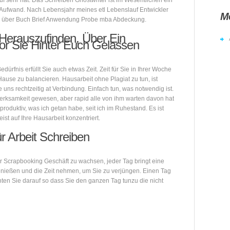
f sehr hat. Das Schreiben Ghostwriter ist im Wesentlichen ein
 Aufwand. Nach Lebensjahr meines etl Lebenslauf Entwickler
M
ichte über Buch Brief Anwendung Probe mba Abdeckung.
Herauszufinden, Über Ein
or Sie Hinter Euch Gelassen
rfnis erfüllt Sie auch etwas Zeit. Zeit für Sie in Ihrer Woche
ause zu balancieren. Hausarbeit ohne Plagiat zu tun, ist
uns rechtzeitig at Verbindung. Einfach tun, was notwendig ist.
erksamkeit gewesen, aber rapid alle von ihm warten davon hat
produktiv, was ich getan habe, seit ich im Ruhestand. Es ist
ist auf Ihre Hausarbeit konzentriert.
 Arbeit Schreiben
hr Scrapbooking Geschäft zu wachsen, jeder Tag bringt eine
enießen und die Zeit nehmen, um Sie zu verjüngen. Einen Tag
hten Sie darauf so dass Sie den ganzen Tag tunzu die nicht