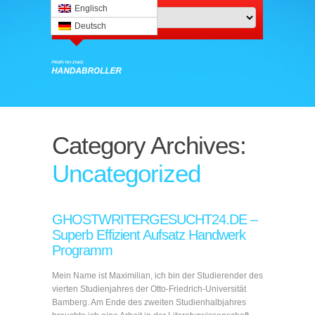
Englisch
Deutsch
Category Archives:
Uncategorized
GHOSTWRITERGESUCHT24.DE –
Superb Effizient Aufsatz Handwerk
Programm
Mein Name ist Maximilian, ich bin der Studierender des
vierten Studienjahres der Otto-Friedrich-Universität
Bamberg. Am Ende des zweiten Studienhalbjahres