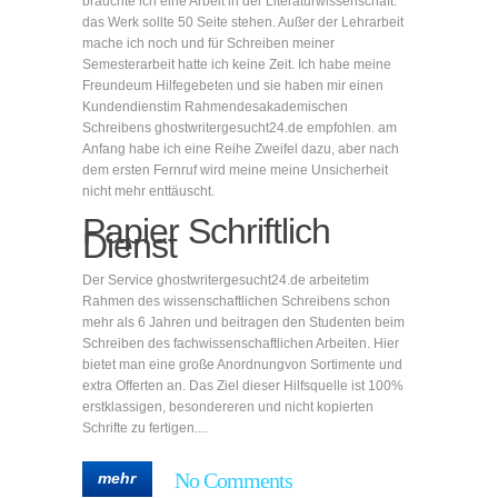
brauchte ich eine Arbeit in der Literaturwissenschaft.
das Werk sollte 50 Seite stehen. Außer der Lehrarbeit
mache ich noch und für Schreiben meiner
Semesterarbeit hatte ich keine Zeit. Ich habe meine
Freundeum Hilfegebeten und sie haben mir einen
Kundendienstim Rahmendesakademischen
Schreibens ghostwritergesucht24.de empfohlen. am
Anfang habe ich eine Reihe Zweifel dazu, aber nach
dem ersten Fernruf wird meine meine Unsicherheit
nicht mehr enttäuscht.
Papier Schriftlich
Dienst
Der Service ghostwritergesucht24.de arbeitetim
Rahmen des wissenschaftlichen Schreibens schon
mehr als 6 Jahren und beitragen den Studenten beim
Schreiben des fachwissenschaftlichen Arbeiten. Hier
bietet man eine große Anordnungvon Sortimente und
extra Offerten an. Das Ziel dieser Hilfsquelle ist 100%
erstklassigen, besondereren und nicht kopierten
Schrifte zu fertigen....
No Comments
mehr