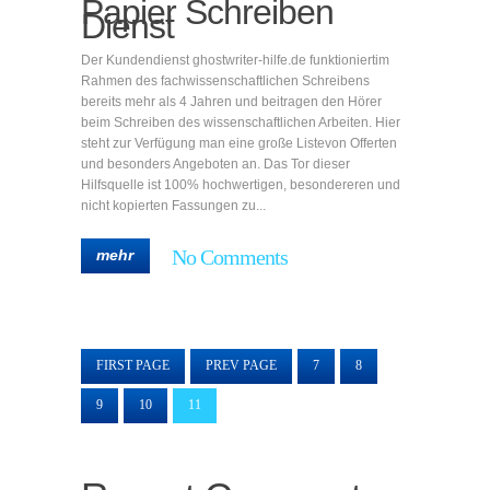
Papier Schreiben
Dienst
Der Kundendienst ghostwriter-hilfe.de funktioniertim
Rahmen des fachwissenschaftlichen Schreibens
bereits mehr als 4 Jahren und beitragen den Hörer
beim Schreiben des wissenschaftlichen Arbeiten. Hier
steht zur Verfügung man eine große Listevon Offerten
und besonders Angeboten an. Das Tor dieser
Hilfsquelle ist 100% hochwertigen, besondereren und
nicht kopierten Fassungen zu...
No Comments
mehr
FIRST PAGE
PREV PAGE
7
8
9
10
11