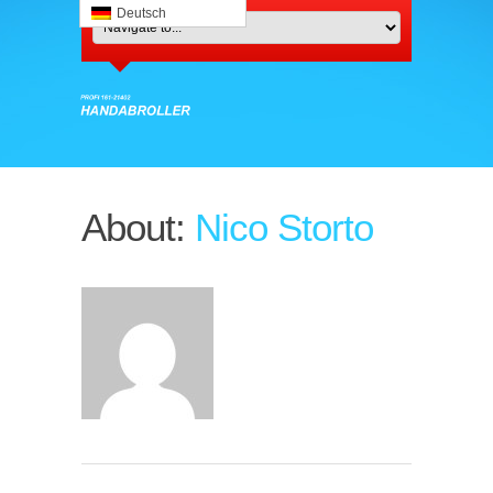
Deutsch
About:
Nico Storto